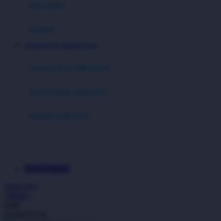
Moby
bak mandi
Momami
handuk
Mothercare
INDOSEVEN TERPOPULER
Mustela
ayunan dan walker bayi
My Buddy Tag
My K
alas bermain anak bayi
N
mainan anak bayi
Naif
mothercare toys
Nike
elc toys
Nordic Natural
INDOSEVEN
Nuby
Akun Saya
Nuna
Masuk
Cari
O