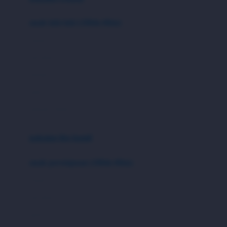
Bumkins
anak laki-laki (18bln-8thn)
C
atasan
Cetaphil
bawahan
Chicco
setelan
Childlife
jaket
Clevamama
pakaian dalam
Cocolatte
Cottonseeds
pakaian ibu hamil
Cozy N Safe
anak perempuan (18bln-8thn)
Crane
atasan
Cybex
bawahan
D
gaun
Dae Organics