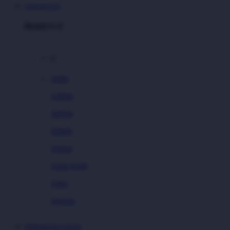
INDOSEVEN
Brand A-Z
A
Addo
Adidas
Airfree
Alamii
Amara
Aqua Scale
Asics
Aveeno
Awan
INDOSEVEN LOGIN