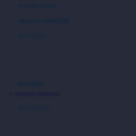
pengolah makanan
Joolz
Jujube
makanan & multivitamin
K
alat menyusui
Kiddycuts
pompa asi
Kumon
penyimpanan asi
L
cooler bags
Leapfrog
kursi makan
Leclerc
INDOSEVEN TERPOPULER
Lee Vierra
Lillebaby
perawatan bayi
Little Bird Told Me
perawatan kulit
Little Miss Janis
Sunscreen